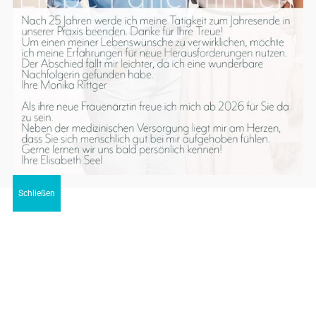
Aktuelles
Öffnungszeiten in den Sommerferien
Vom 03.08. bis 11.09.26 haben wir Montags-Donnerstag
von 08:00 bis 16:00 Uhr geöffnet. Freitag jeweils von
08:00 bis 14:00 Uhr. Vielen Dank für Ihr Verständnis!
Schließen
Neu: DocMedico auf dieser Homepage
Sehr geehrte Patientin Sie können uns nun direkt eine
Nachricht schreiben. Nutzen Sie bitte diese Möglichkeit
statt einer eMail! Bitte beachten Sie, daß wir Termine
bitte weiterhin nur persönlich/telefonisch vergeben. Wir
bemühen uns, Ihre Anliegen zeitnah zu bearbeiten!